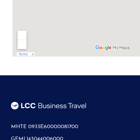
MHTE 0933Ε60000081700
GEMI 143044006000