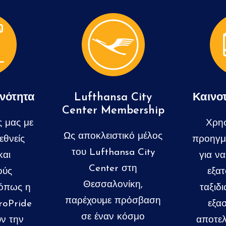
ανότητα
Lufthansa City
Καινο
Center Membership
ς μας με
Χρησ
Ως αποκλειστικό μέλος
εθνείς
προηγμ
του Lufthansa City
και
για ν
Center στη
ούς
εξατ
Θεσσαλονίκη,
 όπως η
ταξιδι
παρέχουμε πρόσβαση
roPride
εξα
σε έναν κόσμο
ν την
αποτελ