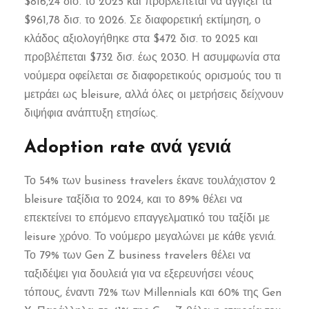
$816,24 δισ. το 2025 και προβλέπεται να αγγίξει τα
$961,78 δισ. το 2026. Σε διαφορετική εκτίμηση, ο
κλάδος αξιολογήθηκε στα $472 δισ. το 2025 και
προβλέπεται $732 δισ. έως 2030. Η ασυμφωνία στα
νούμερα οφείλεται σε διαφορετικούς ορισμούς του τι
μετράει ως bleisure, αλλά όλες οι μετρήσεις δείχνουν
διψήφια ανάπτυξη ετησίως.
Adoption rate ανά γενιά
Το 54% των business travelers έκανε τουλάχιστον 2
bleisure ταξίδια το 2024, και το 89% θέλει να
επεκτείνει το επόμενο επαγγελματικό του ταξίδι με
leisure χρόνο. Το νούμερο μεγαλώνει με κάθε γενιά.
Το 79% των Gen Z business travelers θέλει να
ταξιδέψει για δουλειά για να εξερευνήσει νέους
τόπους, έναντι 72% των Millennials και 60% της Gen