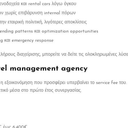
νοδοχεία και rental cars λόγω όγκου
ν χωρίς επιβάρυνση internal πόρων
 εταιρική πολιτική, λιγότερες αποκλίσεις
pending patterns και optimization opportunities
ing και emergency response
λήρους διαχείρισης, μπορείτε να δείτε τις ολοκληρωμένες λύσ
vel management agency
ξοικονόμηση που προσφέρει υπερβαίνει το service fee του. Στ
ετικό μέσα στο πρώτο έτος συνεργασίας.
0€ έως 6.400€