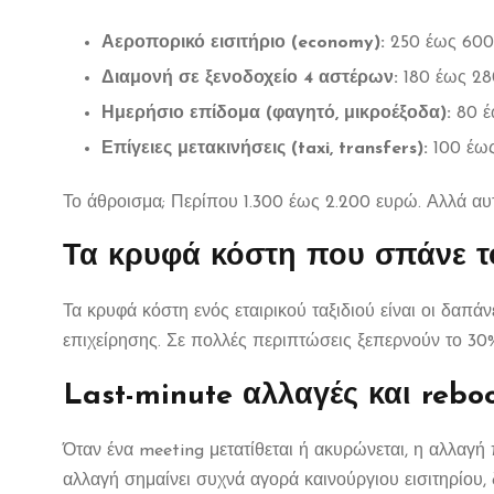
Αεροπορικό εισιτήριο (economy):
250 έως 600
Διαμονή σε ξενοδοχείο 4 αστέρων:
180 έως 28
Ημερήσιο επίδομα (φαγητό, μικροέξοδα):
80 έ
Επίγειες μετακινήσεις (taxi, transfers):
100 έως
Το άθροισμα; Περίπου 1.300 έως 2.200 ευρώ. Αλλά αυτ
Τα κρυφά κόστη που σπάνε 
Τα κρυφά κόστη ενός εταιρικού ταξιδιού είναι οι δαπά
επιχείρησης. Σε πολλές περιπτώσεις ξεπερνούν το 30%
Last-minute αλλαγές και rebo
Όταν ένα meeting μετατίθεται ή ακυρώνεται, η αλλαγή 
αλλαγή σημαίνει συχνά αγορά καινούργιου εισιτηρίου