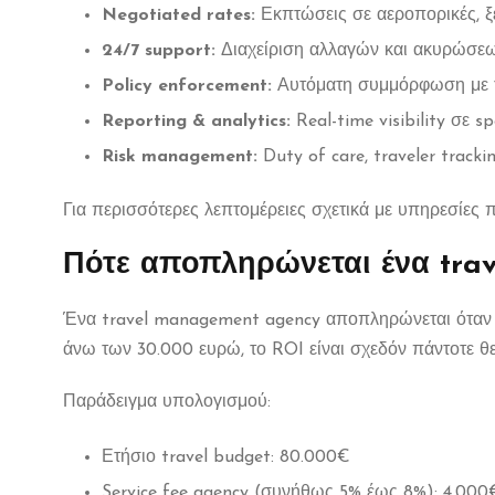
Negotiated rates:
Εκπτώσεις σε αεροπορικές, ξε
24/7 support:
Διαχείριση αλλαγών και ακυρώσεω
Policy enforcement:
Αυτόματη συμμόρφωση με την
Reporting & analytics:
Real-time visibility σε s
Risk management:
Duty of care, traveler track
Για περισσότερες λεπτομέρειες σχετικά με υπηρεσίες π
Πότε αποπληρώνεται ένα tra
Ένα travel management agency αποπληρώνεται όταν η ε
άνω των 30.000 ευρώ, το ROI είναι σχεδόν πάντοτε θ
Παράδειγμα υπολογισμού:
Ετήσιο travel budget: 80.000€
Service fee agency (συνήθως 5% έως 8%): 4.00